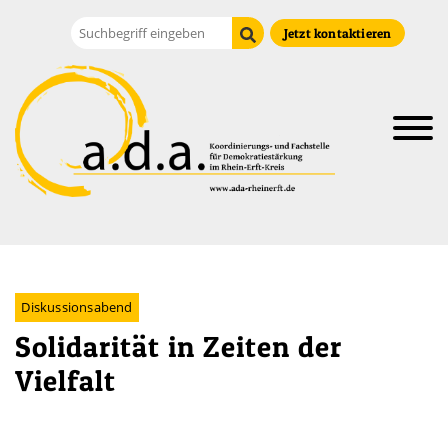
Zum Hauptinhalt der Seite
Suche
Suche starten
Jetzt kontaktieren
Diskussionsabend
Solidarität in Zeiten der
Vielfalt