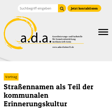
Zum Hauptinhalt der Seite
Suche
Suche starten
Jetzt kontaktieren
Vortrag
Straßennamen als Teil der
kommunalen
Erinnerungskultur