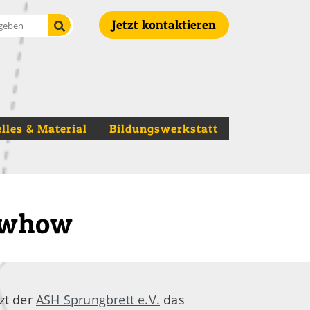
Suche starten
Jetzt kontaktieren
lles & Material
Bildungswerkstatt
nowhow
zt der
ASH Sprungbrett e.V.
das