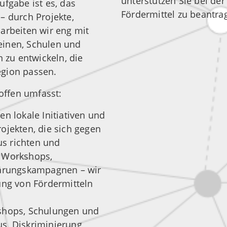
unterstützen Sie bei de
ufgabe ist es, das
Fördermittel zu beantra
– durch Projekte,
arbeiten wir eng mit
einen, Schulen und
zu entwickeln, die
egion passen.
ffen umfasst:
en lokale Initiativen und
ojekten, die sich gegen
s richten und
b Workshops,
lärungskampagnen – wir
ung von Fördermitteln
shops, Schulungen und
s, Diskriminierung,