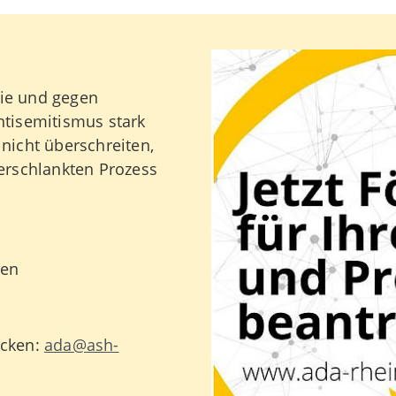
tie und gegen
tisemitismus stark
icht überschreiten,
erschlankten Prozess
den
icken:
ada@ash-