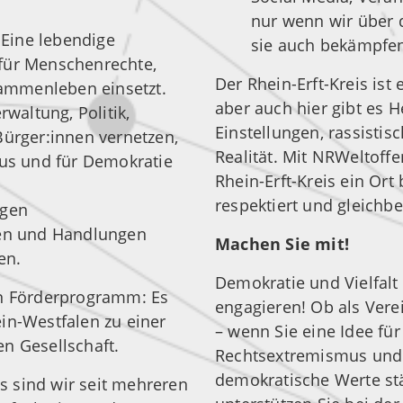
nur wenn wir über 
:
Eine lebendige
sie auch bekämpfe
h für Menschenrechte,
Der Rhein-Erft-Kreis ist 
sammenleben einsetzt.
aber auch hier gibt es 
rwaltung, Politik,
Einstellungen, rassistis
Bürger:innen vernetzen,
Realität. Mit NRWeltoffe
s und für Demokratie
Rhein-Erft-Kreis ein Ort
respektiert und gleichb
egen
gen und Handlungen
Machen Sie mit!
en.
Demokratie und Vielfalt
in Förderprogramm: Es
engagieren! Ob als Verei
in-Westfalen zu einer
– wenn Sie eine Idee für
n Gesellschaft.
Rechtsextremismus und 
demokratische Werte stä
is sind wir seit mehreren