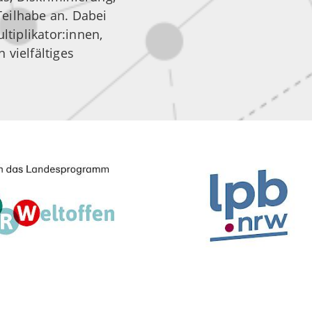
eilhabe an. Dabei
ltiplikator:innen,
n vielfältiges
.