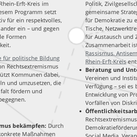
Rhein-Erft-Kreis im
Politik, Zivilgesel
diesem Programm setzt
gemeinsame Strate
v für ein respektvolles,
für Demokratie zu 
nander ein – und gegen
Tische, Netzwerktr
lle Formen
für Austausch und 
eit.
Zusammenarbeit is
Rassismus, Antisem
 für politische Bildung
Rhein-Erft-Kreis
ent
von Rechtsextremismus
Beratung und Unt
stützt Kommunen dabei,
Vereinen und Instit
ln und umzusetzen, die
Verfügung – sei es 
falt fördern und
Entwicklung von Pr
 begegnen.
Vorfällen von Disk
Öffentlichkeitsar
Rechtsextremismus
smus bekämpfen:
Durch
Demokratieförderu
d konkrete Maßnahmen
Social Media, Vera