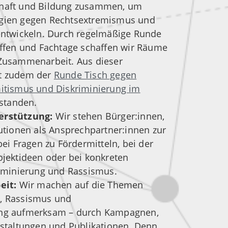
lschaft und Bildung zusammen, um
gien gegen Rechtsextremismus und
entwickeln. Durch regelmäßige Runde
effen und Fachtage schaffen wir Räume
Zusammenarbeit. Aus dieser
t zudem der
Runde Tisch gegen
itismus und Diskriminierung im
standen.
erstützung:
Wir stehen Bürger:innen,
utionen als Ansprechpartner:innen zur
bei Fragen zu Fördermitteln, bei der
ojektideen oder bei konkreten
riminierung und Rassismus.
beit:
Wir machen auf die Themen
, Rassismus und
ng aufmerksam – durch Kampagnen,
nstaltungen und Publikationen. Denn